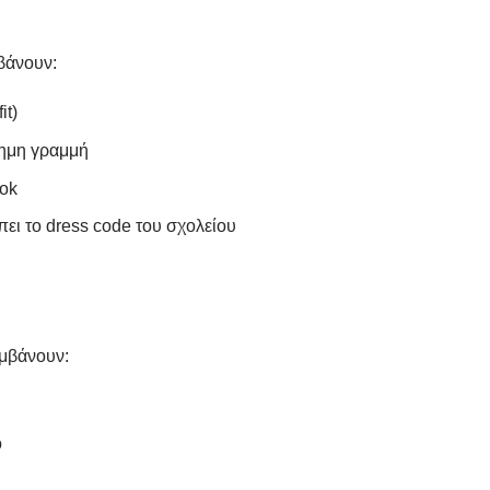
βάνουν:
it)
ημη γραμμή
ook
έπει το dress code του σχολείου
μβάνουν:
ο